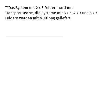
**Das System mit 2 x 3 Feldern wird mit
Transporttasche, die Systeme mit 3 x 3, 4 x 3 und 5 x 3
Feldern werden mit Multibag geliefert.
Expolinc SoftImage.pdf
+ Preistabelle